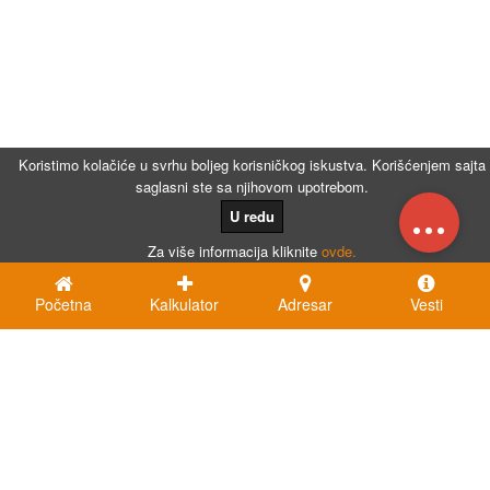
Koristimo kolačiće u svrhu boljeg korisničkog iskustva. Korišćenjem sajta
saglasni ste sa njihovom upotrebom.
...
U redu
Za više informacija kliknite
ovde.
Početna
Kalkulator
Adresar
Vesti