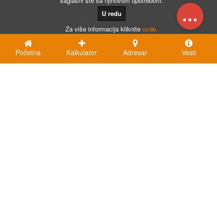
saglasni ste sa njihovom upotrebom.
...
U redu
Za više informacija kliknite
ovde.
Početna
Kalkulator
Adresar
Vesti