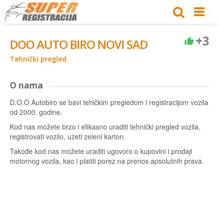
+3
DOO AUTO BIRO NOVI SAD
Tehnički pregled
O nama
D.O.O Autobiro se bavi tehičkim pregledom i registracijom vozila
od 2000. godine.
Kod nas možete brzo i efikasno uraditi tehnički pregled vozila,
registrovati vozilo, uzeti zeleni karton.
Takođe kod nas možete uraditi ugovoro o kupovini i prodaji
motornog vozila, kao i platiti porez na prenos apsolutnih prava.