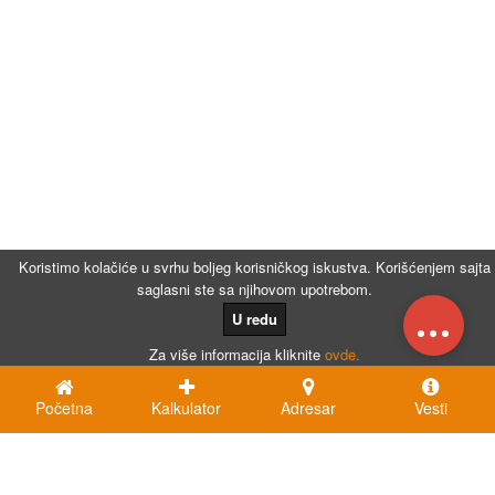
Koristimo kolačiće u svrhu boljeg korisničkog iskustva. Korišćenjem sajta
saglasni ste sa njihovom upotrebom.
...
U redu
Za više informacija kliknite
ovde.
Početna
Kalkulator
Adresar
Vesti