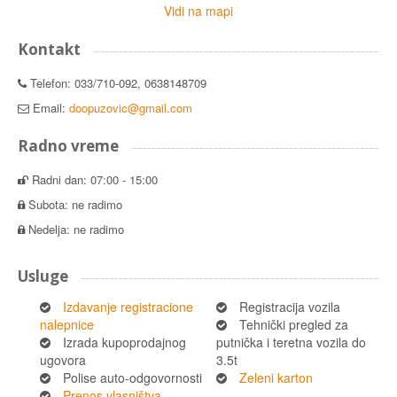
Vidi na mapi
Kontakt
Telefon: 033/710-092, 0638148709
Email:
doopuzovic@gmail.com
Radno vreme
Radni dan: 07:00 - 15:00
Subota: ne radimo
Nedelja: ne radimo
Usluge
Izdavanje registracione
Registracija vozila
nalepnice
Tehnički pregled za
Izrada kupoprodajnog
putnička i teretna vozila do
ugovora
3.5t
Polise auto-odgovornosti
Zeleni karton
Prenos vlasništva