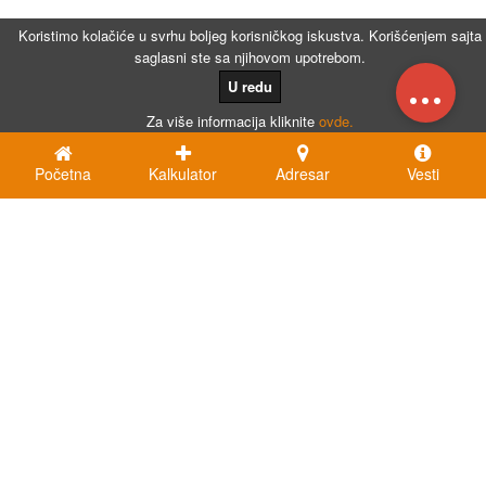
Koristimo kolačiće u svrhu boljeg korisničkog iskustva. Korišćenjem sajta
saglasni ste sa njihovom upotrebom.
...
U redu
Za više informacija kliknite
ovde.
Početna
Kalkulator
Adresar
Vesti