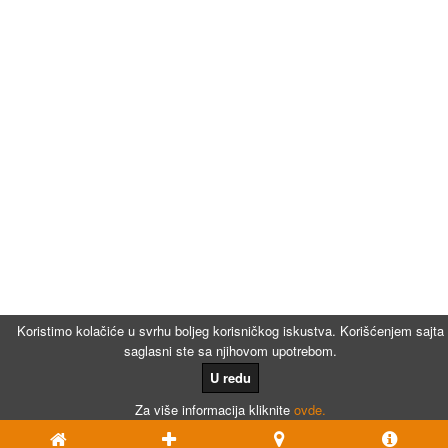
Koristimo kolačiće u svrhu boljeg korisničkog iskustva. Korišćenjem sajta
saglasni ste sa njihovom upotrebom.
U redu
Za više informacija kliknite
ovde.