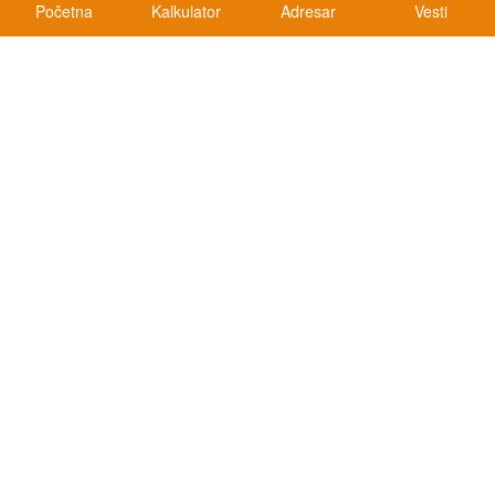
Početna
Kalkulator
Adresar
Vesti
Kalkulatori
Kalkulator registracije