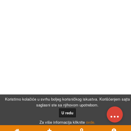
Koristimo kolačiće u svrhu boljeg korisničkog iskustva. Korišćenjem sajta
saglasni ste sa njihovom upotrebom.
...
U redu
Za više informacija kliknite
ovde.