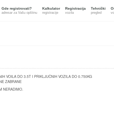
Gde registrovati?
Kalkulator
Registracija
Tehnički
O
adresar za Vašu opštinu
registracije
vozila
pregled
vo
ERETNIH VOILA DO 3.5T I PRIKLJUČNIH VOZILA DO 0.7
VNE ZABRANE
M NERADIMO.