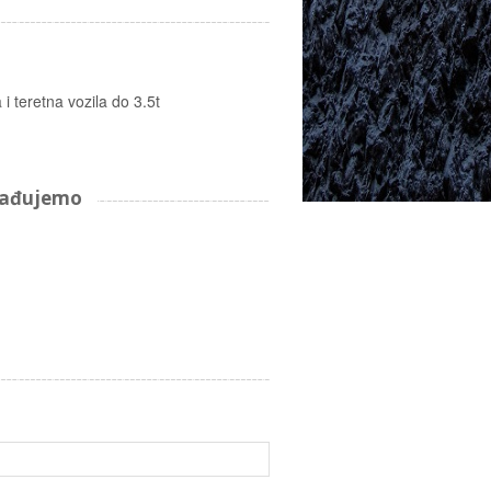
i teretna vozila do 3.5t
arađujemo