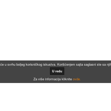
iće u svrhu boljeg korisničkog iskustva. Korišćenjem sajta saglasni ste sa n
U redu
Za više informacija kliknite
ovde.
Kalkulatori
Kalkulator registracije
Kalkulator registracije namenjen agencijama za registraciju vozila
Kalkulator registracije motora po broju meseci