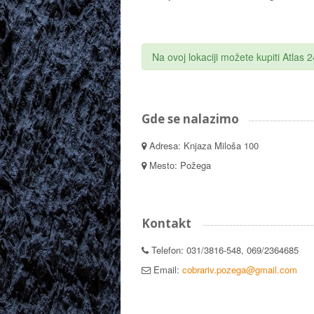
Na ovoj lokaciji možete kupiti Atlas
Gde se nalazimo
Adresa: Knjaza Miloša 100
Mesto: Požega
Kontakt
Telefon: 031/3816-548, 069/2364685
Email:
cobrariv.pozega@gmail.com