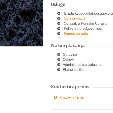
Usluge
Izrada kupoprodajnog ugovora
Odjava vozila
Odlazak u Poresku Upravu
Polise auto-odgovornosti
Pomoć na putu
Načini plaćanja
Gotovina
Čekovi
Administrativna zabrana
Platne kartice
Kontaktirajte nas
Postavi pitanje