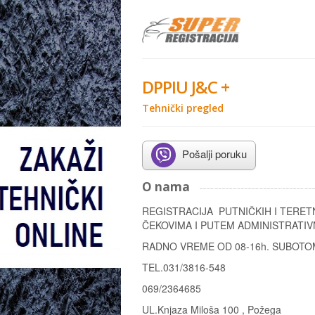
DPPIU J&C +
Tehnički pregled
Pošalji poruku
O nama
REGISTRACIJA PUTNIČKIH I T
ČEKOVIMA I PUTEM ADMINISTRATI
RADNO VREME OD 08-16h. SUBOTO
TEL.031/3816-548
069/2364685
UL.Knjaza Miloša 100 , Požega