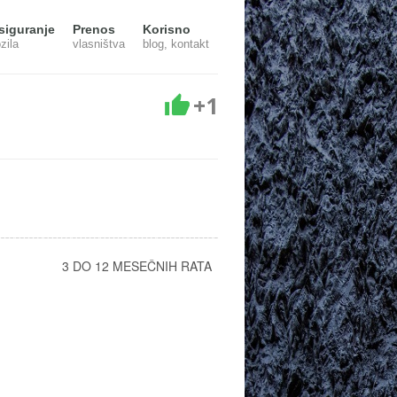
siguranje
Prenos
Korisno
zila
vlasništva
blog, kontakt
+1
50KG 3 DO 12 MESEČNIH RATA