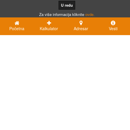
U redu
Za više informacija kliknite
ovde.
Početna
Kalkulator
Adresar
Vesti