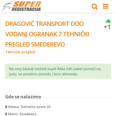
DRAGOVIĆ TRANSPORT DOO
+1
VODANJ OGRANAK 7 TEHNIČKI
PREGLED SMEDEREVO
Tehnički pregled
Na ovoj lokaciji možete kupiti Atlas 24h paket pomoći na
putu, uz posebnu ponudu i brzu aktivaciju.
Gde se nalazimo
Adresa: Šalinačka jezera 2d
Mesto: Smederevo