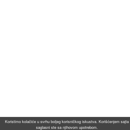
Koristimo kolačiće u svrhu boljeg korisničkog iskustva. Korišćenjem sajta
saglasni ste sa njihovom upotrebom.