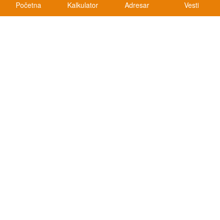
Početna
Kalkulator
Adresar
Vesti
Kalkulatori
Kalkulator registracije