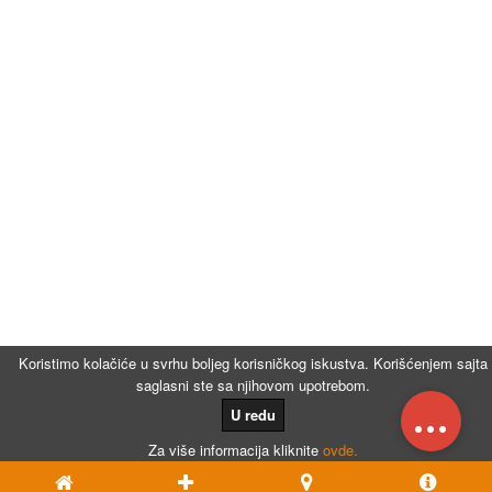
Koristimo kolačiće u svrhu boljeg korisničkog iskustva. Korišćenjem sajta
saglasni ste sa njihovom upotrebom.
...
U redu
Za više informacija kliknite
ovde.