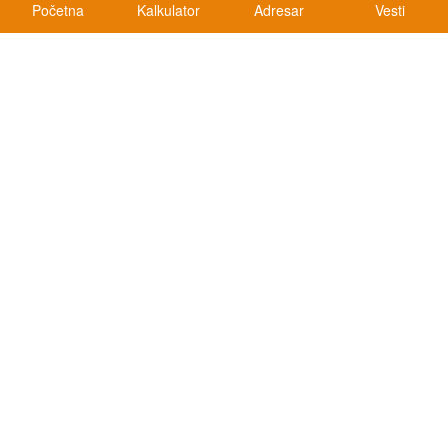
Početna
Kalkulator
Adresar
Vesti
Kalkulatori
Kalkulator registracije