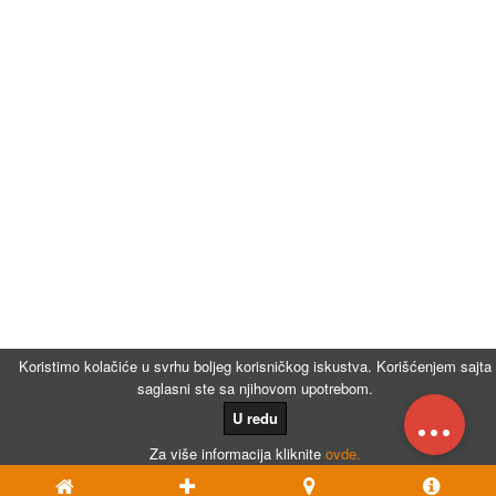
Koristimo kolačiće u svrhu boljeg korisničkog iskustva. Korišćenjem sajta
saglasni ste sa njihovom upotrebom.
...
U redu
Za više informacija kliknite
ovde.