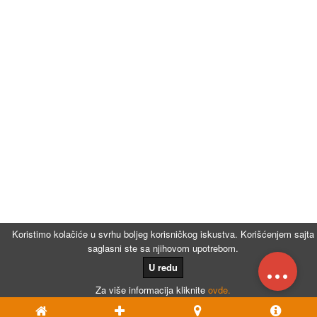
Koristimo kolačiće u svrhu boljeg korisničkog iskustva. Korišćenjem sajta
saglasni ste sa njihovom upotrebom.
...
U redu
Za više informacija kliknite
ovde.