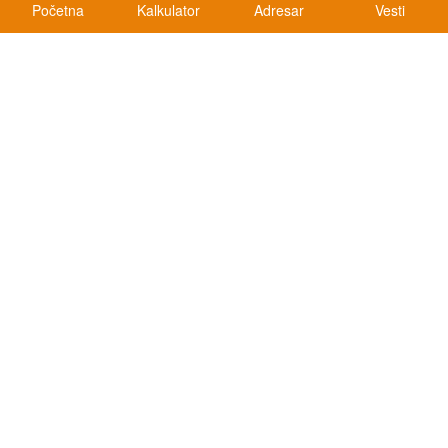
Početna
Kalkulator
Adresar
Vesti
Kalkulatori
Kalkulator registracije