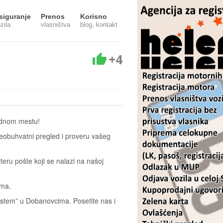
siguranje
Prenos
Korisno
zila
vlasništva
blog, kontakt
+4
jednom mestu!
veobuhvatni pregled i proveru vašeg
teru pošte koji se nalazi na našoj
ima.
istem” u Dobanovcima. Posetite nas i