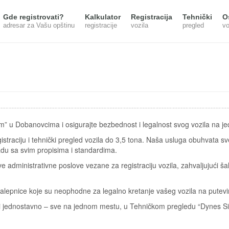
Gde registrovati?
Kalkulator
Registracija
Tehnički
O
adresar za Vašu opštinu
registracije
vozila
pregled
vo
em” u Dobanovcima i osigurajte bezbednost i legalnost svog vozila na 
straciju i tehnički pregled vozila do 3,5 tona. Naša usluga obuhvata s
kladu sa svim propisima i standardima.
e administrativne poslove vezane za registraciju vozila, zahvaljujući šal
i nalepnice koje su neophodne za legalno kretanje vašeg vozila na putev
 i jednostavno – sve na jednom mestu, u Tehničkom pregledu “Dynes S