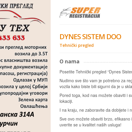
DYNES SISTEM DOO
Tehnički pregled
O nama
Posetite Tehnički pregled “Dynes Sist
Nudimo sve što vam je potrebno za regi
vozila kako biste bili sigurni da je u s
Pored toga, kod nas možete obaviti i sv
lokaciji.
I na kraju, ne zaboravite da dobijete 
Sve ovo možete obaviti brzo, efikasno
uverite se u kvalitet naših usluga!