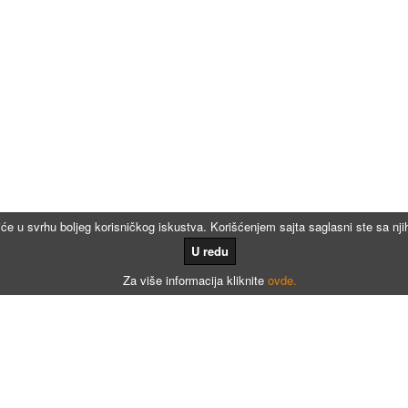
iće u svrhu boljeg korisničkog iskustva. Korišćenjem sajta saglasni ste sa n
U redu
Za više informacija kliknite
ovde.
Kalkulatori
Kalkulator registracije
Kalkulator registracije namenjen agencijama za registraciju vozila
Kalkulator registracije motora po broju meseci