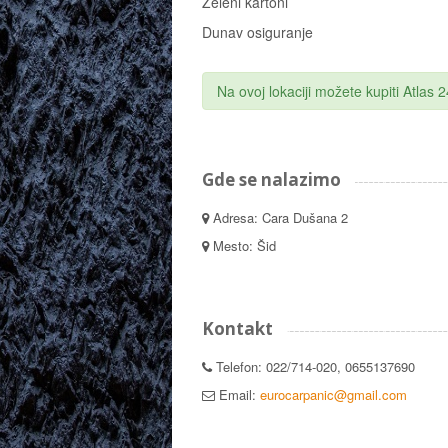
Zeleni kartoni Carinj
Dunav osiguranje
Na ovoj lokaciji možete kupiti Atlas
Gde se nalazimo
Adresa: Cara Dušana 2
Mesto: Šid
Kontakt
Telefon: 022/714-020, 0655137690
Email:
eurocarpanic@gmail.com