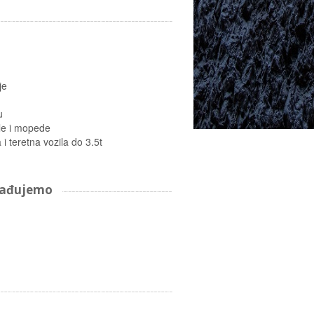
je
u
le i mopede
i teretna vozila do 3.5t
arađujemo