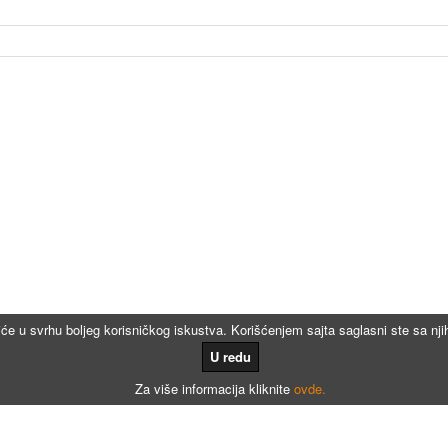
iće u svrhu boljeg korisničkog iskustva. Korišćenjem sajta saglasni ste sa n
U redu
Za više informacija kliknite
ovde.
Kalkulatori
Kalkulator registracije