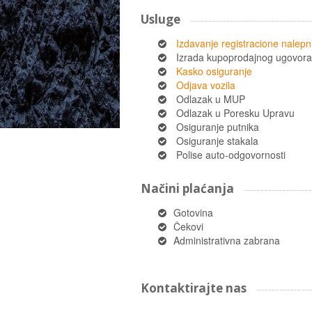
Usluge
Izdavanje registracione nalepn
Izrada kupoprodajnog ugovora
Kasko osiguranje
Odjava vozila
Odlazak u MUP
Odlazak u Poresku Upravu
Osiguranje putnika
Osiguranje stakala
Polise auto-odgovornosti
Načini plaćanja
Gotovina
Čekovi
Administrativna zabrana
Kontaktirajte nas