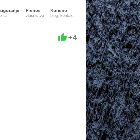
siguranje
Prenos
Korisno
zila
vlasništva
blog, kontakt
+4