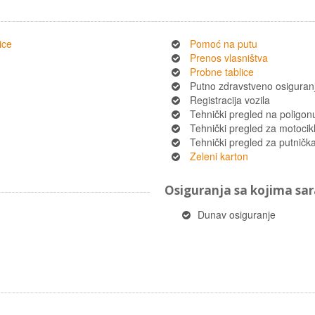
ice
Pomoć na putu
Prenos vlasništva
Probne tablice
Putno zdravstveno osiguran
Registracija vozila
Tehnički pregled na poligon
Tehnički pregled za motocik
Tehnički pregled za putnička 
Zeleni karton
Osiguranja sa kojima s
Dunav osiguranje