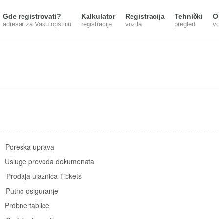
Gde registrovati?
Kalkulator
Registracija
Tehnički
O
adresar za Vašu opštinu
registracije
vozila
pregled
vo
oreska uprava
prevoda dokumenata
ja ulaznica Tickets
 osiguranje
obne tablice