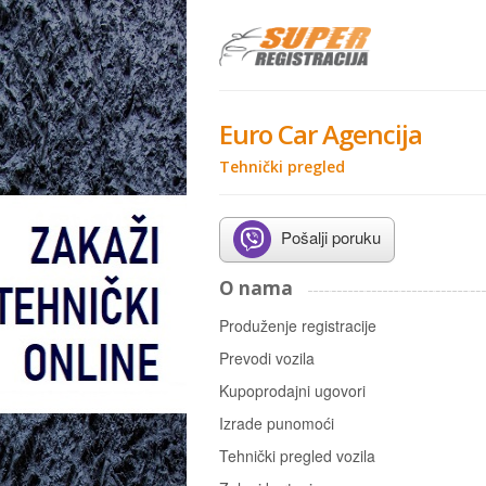
Euro Car Agencija
Tehnički pregled
Pošalji poruku
O nama
Produženje registracije P
Prevodi vozila Usluge 
Kupoprodajni ugovori Proda
Izrade punomoći Putno
Tehnički pregled vozila Pr