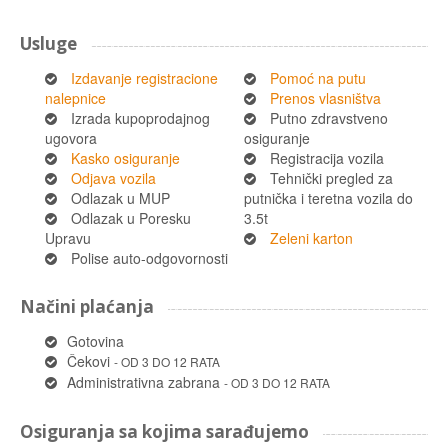
Usluge
Izdavanje registracione
Pomoć na putu
nalepnice
Prenos vlasništva
Izrada kupoprodajnog
Putno zdravstveno
ugovora
osiguranje
Kasko osiguranje
Registracija vozila
Odjava vozila
Tehnički pregled za
Odlazak u MUP
putnička i teretna vozila do
Odlazak u Poresku
3.5t
Upravu
Zeleni karton
Polise auto-odgovornosti
Načini plaćanja
Gotovina
Čekovi
- OD 3 DO 12 RATA
Administrativna zabrana
- OD 3 DO 12 RATA
Osiguranja sa kojima sarađujemo