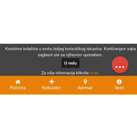
Koristimo kolačiće u svrhu boljeg korisničkog iskustva. Korišćenjem sajta
saglasni ste sa njihovom upotrebom.
...
U redu
Za više informacija kliknite
ovde.
Početna
Kalkulator
Adresar
Vesti