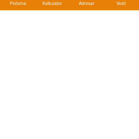
Početna
Kalkulator
Adresar
Vesti
Kalkulatori
Kalkulator registracije