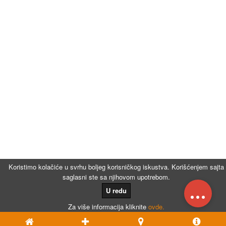
Koristimo kolačiće u svrhu boljeg korisničkog iskustva. Korišćenjem sajta
saglasni ste sa njihovom upotrebom.
...
U redu
Za više informacija kliknite
ovde.