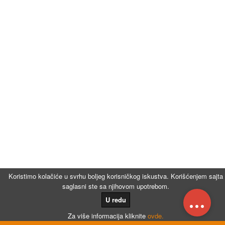
Koristimo kolačiće u svrhu boljeg korisničkog iskustva. Korišćenjem sajta
saglasni ste sa njihovom upotrebom.
...
U redu
Za više informacija kliknite
ovde.