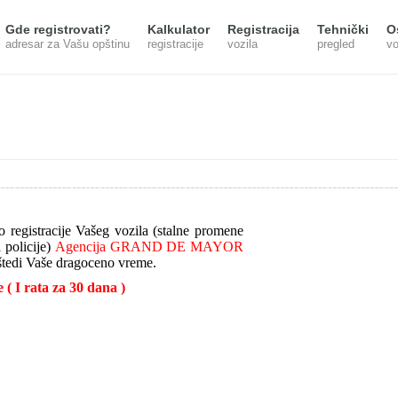
Gde registrovati?
Kalkulator
Registracija
Tehnički
O
adresar za Vašu opštinu
registracije
vozila
pregled
vo
registracije Vašeg vozila (stalne promene
 policije)
Agencija GRAND DE MAYOR
tedi Vaše dragoceno vreme.
e
( I rata za 30 dana )