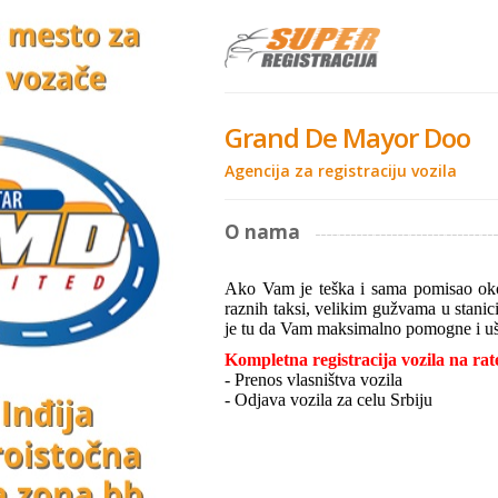
Grand De Mayor Doo
Agencija za registraciju vozila
O nama
Ako Vam je teška i sama pomisao oko 
raznih taksi, velikim gužvama u stanici
je tu da Vam maksimalno pomogne i uš
Kompletna registracija vozila na rat
- Prenos vlasništva vozila
- Odjava vozila za celu Srbiju