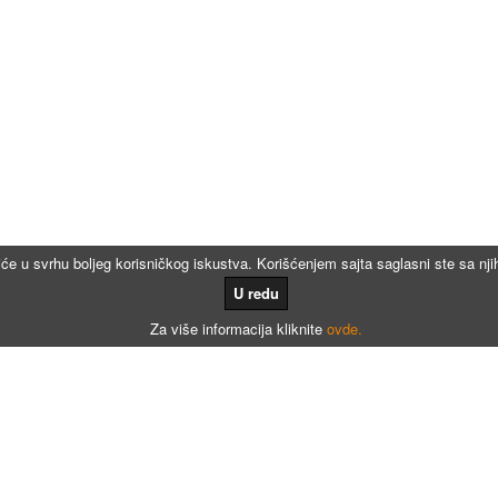
iće u svrhu boljeg korisničkog iskustva. Korišćenjem sajta saglasni ste sa n
U redu
Za više informacija kliknite
ovde.
Kalkulatori
Kalkulator registracije
Kalkulator registracije namenjen agencijama za registraciju vozila
Kalkulator registracije motora po broju meseci
Kalkulator registracije - Dunav osiguranje