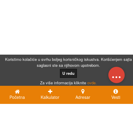
Koristimo kolačiće u svrhu boljeg korisničkog iskustva. Korišćenjem sajta
saglasni ste sa njihovom upotrebom.
...
U redu
Za više informacija kliknite
ovde.
Početna
Kalkulator
Adresar
Vesti