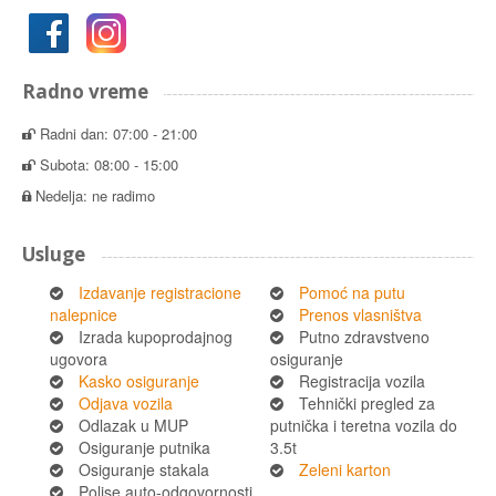
Radno vreme
Radni dan: 07:00 - 21:00
Subota: 08:00 - 15:00
Nedelja: ne radimo
Usluge
Izdavanje registracione
Pomoć na putu
nalepnice
Prenos vlasništva
Izrada kupoprodajnog
Putno zdravstveno
ugovora
osiguranje
Kasko osiguranje
Registracija vozila
Odjava vozila
Tehnički pregled za
Odlazak u MUP
putnička i teretna vozila do
Osiguranje putnika
3.5t
Osiguranje stakala
Zeleni karton
Polise auto-odgovornosti