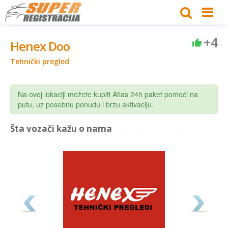
+4
Henex Doo
Tehnički pregled
Na ovoj lokaciji možete kupiti Atlas 24h paket pomoći na
putu, uz posebnu ponudu i brzu aktivaciju.
Šta vozači kažu o nama