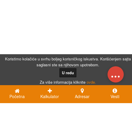
Koristimo kolačiće u svrhu boljeg korisničkog iskustva. Korišćenjem sajta
saglasni ste sa njihovom upotrebom.
...
U redu
Za više informacija kliknite
ovde.
Početna
Kalkulator
Adresar
Vesti