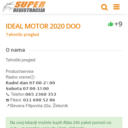
+9
IDEAL MOTOR 2020 DOO
Tehnički pregled
O nama
Tehnički pregled
Product/service
Radno vreme🕖:
𝗥𝗮𝗱𝗻𝗶 𝗱𝗮𝗻 𝟬𝟳:𝟬𝟬-𝟮1:𝟬𝟬
𝗦𝘂𝗯𝗼𝘁𝗮 𝟬𝟳:𝟬𝟬-𝟭5:𝟬𝟬
📞 Telefon:𝟬𝟲𝟱 𝟮𝟯𝟲𝟬 𝟯𝟱𝟯
☎️ Fiksni: 𝟬𝟭𝟭 𝟲𝟵𝟬 𝟱𝟮 𝟴𝟲
📍Stevana Filipovića 22a, Železnik
Na ovoj lokaciji možete kupiti Atlas 24h paket pomoći na