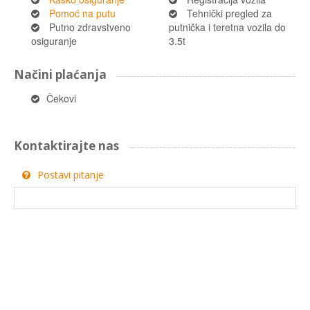
Pomoć na putu
Tehnički pregled za
Putno zdravstveno
putnička i teretna vozila do
osiguranje
3.5t
Načini plaćanja
Čekovi
Kontaktirajte nas
Postavi pitanje