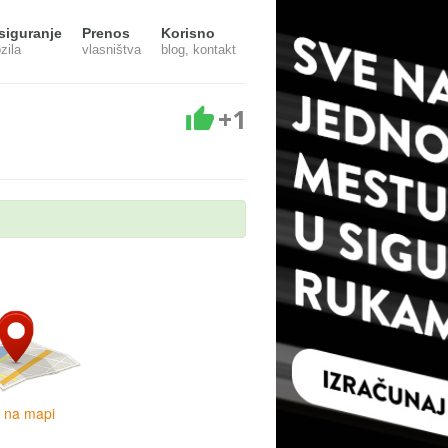
siguranje
Prenos
Korisno
zila
vlasništva
blog, kontakt
+1
i na mapi