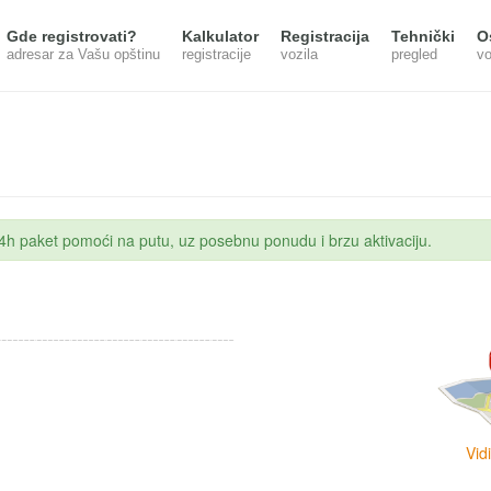
Gde registrovati?
Kalkulator
Registracija
Tehnički
O
adresar za Vašu opštinu
registracije
vozila
pregled
vo
 24h paket pomoći na putu, uz posebnu ponudu i brzu aktivaciju.
Vid