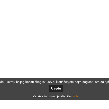
iće u svrhu boljeg korisničkog iskustva. Korišćenjem sajta saglasni ste sa n
U redu
Za više informacija kliknite
ovde.
Kalkulatori