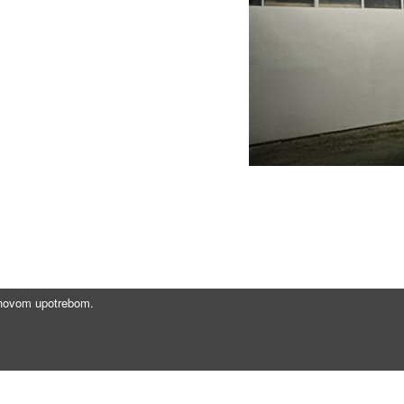
jihovom upotrebom.
Brzi linkovi