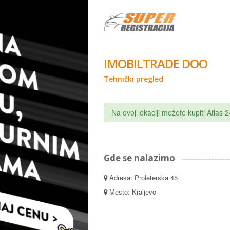
IMOBILTRADE DOO
Tehnički pregled
Na ovoj lokaciji možete kupiti Atlas
Gde se nalazimo
Adresa: Proleterska 45
Mesto: Kraljevo