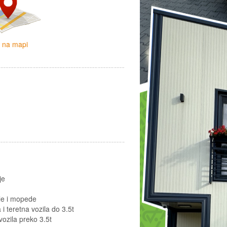
i na mapi
je
le i mopede
i teretna vozila do 3.5t
vozila preko 3.5t