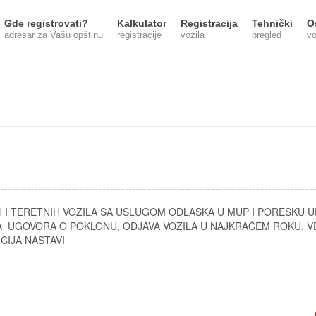
Gde registrovati?
Kalkulator
Registracija
Tehnički
O
adresar za Vašu opštinu
registracije
vozila
pregled
vo
H I TERETNIH VOZILA SA USLUGOM ODLASKA U MUP I PORESKU U
 UGOVORA O POKLONU, ODJAVA VOZILA U NAJKRAĆEM ROKU. VE
CIJA NASTAVI