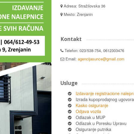
Adresa: Stražilovska 36
Mesto: Zrenjanin
Kontakt
Telefon: 023/538-754, 0612303476
Email:
agencijasunce@gmail.com
Usluge
Izdavanje registracione nalepn
Izrada kupoprodajnog ugovora
Kasko osiguranje
Odjava vozila
Odlazak u MUP
Odlazak u Poresku Upravu
Osiguranje putnika