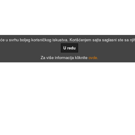
iće u svrhu boljeg korisničkog iskustva. Korišćenjem sajta saglasni ste sa n
U redu
Za više informacija kliknite
ovde.
Kalkulatori
Kalkulator registracije
Kalkulator registracije namenjen agencijama za registraciju vozila
Kalkulator registracije motora po broju meseci
Kalkulator registracije - Dunav osiguranje
Kalkulator registracije - AMSS osiguranje
Kalkulator poreza na prenos apsolutnih prava
Kalkulator potrošnje goriva (daljinar)
Kalkulator kW u KS