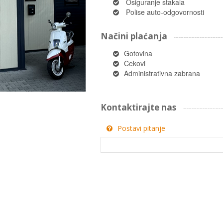
Osiguranje stakala
Polise auto-odgovornosti
Načini plaćanja
Gotovina
Čekovi
Administrativna zabrana
Kontaktirajte nas
Postavi pitanje