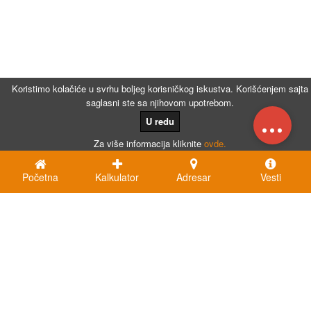
Koristimo kolačiće u svrhu boljeg korisničkog iskustva. Korišćenjem sajta
saglasni ste sa njihovom upotrebom.
...
U redu
Za više informacija kliknite
ovde.
Početna
Kalkulator
Adresar
Vesti