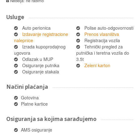
Nedelja: ne radimo
Usluge
Auto perionica
Polise auto-odgovornosti
Izdavanje registracione
Prenos vlasništva
nalepnice
Registracija vozila
Izrada kupoprodajnog
Tehnički pregled za
ugovora
putnička i teretna vozila do
Odlazak u MUP
3.5t
Osiguranje putnika
Zeleni karton
Osiguranje stakala
Načini plaćanja
Gotovina
Platne kartice
Osiguranja sa kojima sarađujemo
AMS osiguranje