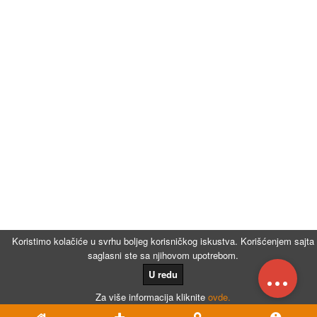
Koristimo kolačiće u svrhu boljeg korisničkog iskustva. Korišćenjem sajta
saglasni ste sa njihovom upotrebom.
...
U redu
Za više informacija kliknite
ovde.