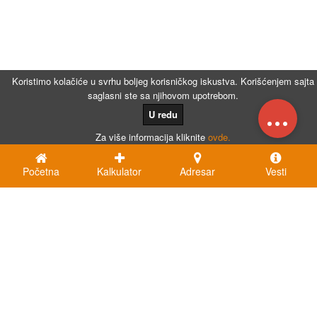
Koristimo kolačiće u svrhu boljeg korisničkog iskustva. Korišćenjem sajta
saglasni ste sa njihovom upotrebom.
...
U redu
Za više informacija kliknite
ovde.
Početna
Kalkulator
Adresar
Vesti