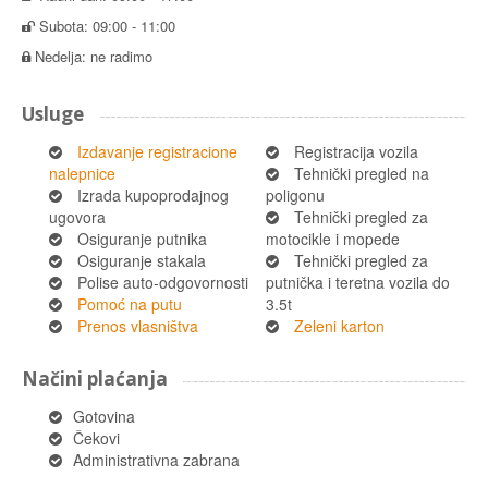
Subota: 09:00 - 11:00
Nedelja: ne radimo
Usluge
Izdavanje registracione
Registracija vozila
nalepnice
Tehnički pregled na
Izrada kupoprodajnog
poligonu
ugovora
Tehnički pregled za
Osiguranje putnika
motocikle i mopede
Osiguranje stakala
Tehnički pregled za
Polise auto-odgovornosti
putnička i teretna vozila do
Pomoć na putu
3.5t
Prenos vlasništva
Zeleni karton
Načini plaćanja
Gotovina
Čekovi
Administrativna zabrana