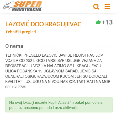
+13
LAZOVIĆ DOO KRAGUJEVAC
Tehnički pregled
O nama
TEHNIČKI PREGLED LAZOVIC BAVI SE REGISTRACIJOM
VOZILA OD 2021. GOD I VRSI SVE USLUGE VEZANE ZA
REGISTRACIJU VOZILA.NALAZIMO SE U KRAGUJEVCU
ULICA FOČANSKA 19.UGLAVNOM SARADJUEMO SA
GENERALI OSIGURAVAJUCOM KUCOM JER SU DOKAZALI
KVALITET I USLUGU NA NIVOU.NAS KONTAKTIRATI NA MOB
0601617739.
Na ovoj lokaciji možete kupiti Atlas 24h paket pomoći na
putu, uz posebnu ponudu i brzu aktivaciju.