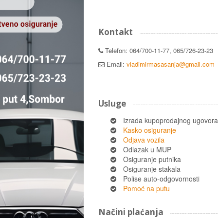
Kontakt
Telefon: 064/700-11-77, 065/726-23-23
Email:
vladimirmasasanja@gmail.com
Usluge
Izrada kupoprodajnog ugovora
Kasko osiguranje
Odjava vozila
Odlazak u MUP
Osiguranje putnika
Osiguranje stakala
Polise auto-odgovornosti
Pomoć na putu
Načini plaćanja