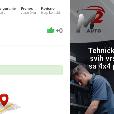
siguranje
Prenos
Korisno
zila
vlasništva
blog, kontakt
+0