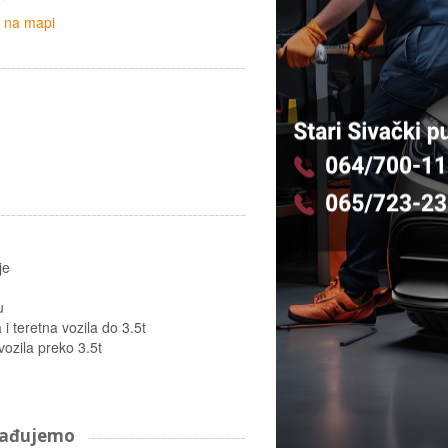
i na mapi
je
u
i teretna vozila do 3.5t
vozila preko 3.5t
arađujemo