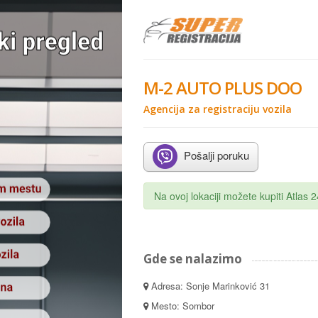
M-2 AUTO PLUS DOO
Agencija za registraciju vozila
Pošalji poruku
Na ovoj lokaciji možete kupiti Atlas
Gde se nalazimo
Adresa: Sonje Marinković 31
Mesto: Sombor