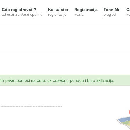
Gde registrovati?
Kalkulator
Registracija
Tehnički
O
adresar za Vašu opštinu
registracije
vozila
pregled
vo
 24h paket pomoći na putu, uz posebnu ponudu i brzu aktivaciju.