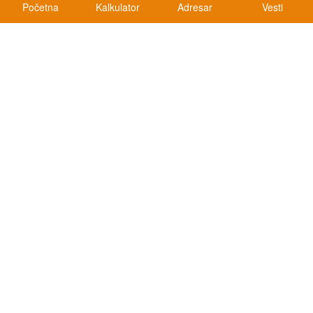
Početna
Kalkulator
Adresar
Vesti
Kalkulatori
Kalkulator registracije