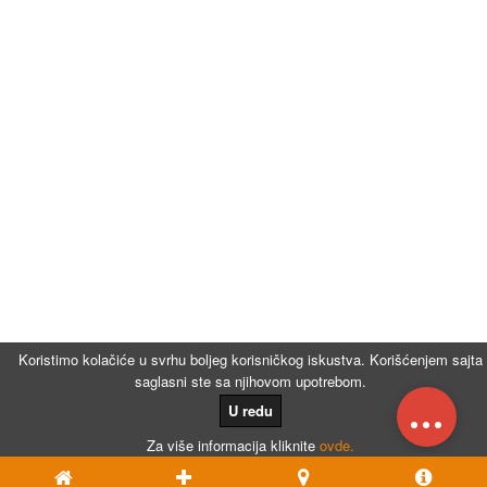
Koristimo kolačiće u svrhu boljeg korisničkog iskustva. Korišćenjem sajta
saglasni ste sa njihovom upotrebom.
...
U redu
Za više informacija kliknite
ovde.