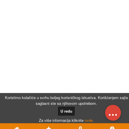
Koristimo kolačiće u svrhu boljeg korisničkog iskustva. Korišćenjem sajta
saglasni ste sa njihovom upotrebom.
...
U redu
Za više informacija kliknite
ovde.