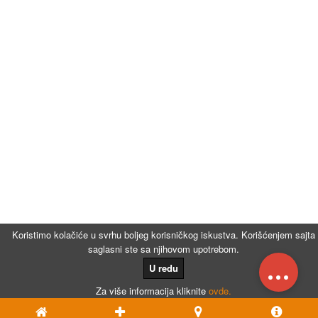
Koristimo kolačiće u svrhu boljeg korisničkog iskustva. Korišćenjem sajta
saglasni ste sa njihovom upotrebom.
...
U redu
Za više informacija kliknite
ovde.