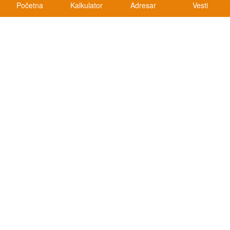
Početna
Kalkulator
Adresar
Vesti
Kalkulatori
Kalkulator registracije