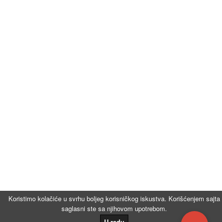
Koristimo kolačiće u svrhu boljeg korisničkog iskustva. Korišćenjem sajta
saglasni ste sa njihovom upotrebom.
U redu