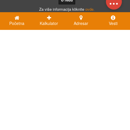
...
Za više informacija kliknite
ovde.
Početna
Kalkulator
Adresar
Vesti