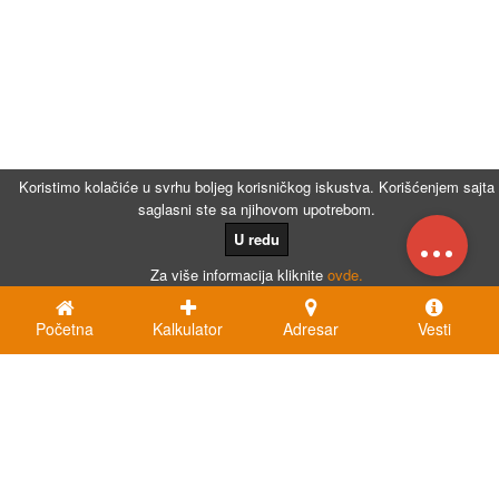
Koristimo kolačiće u svrhu boljeg korisničkog iskustva. Korišćenjem sajta
saglasni ste sa njihovom upotrebom.
...
U redu
Za više informacija kliknite
ovde.
Početna
Kalkulator
Adresar
Vesti