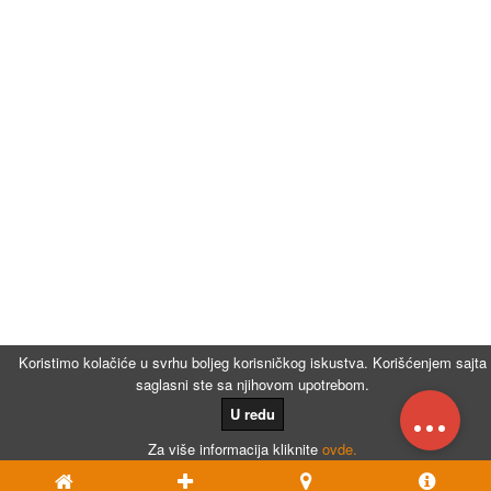
Koristimo kolačiće u svrhu boljeg korisničkog iskustva. Korišćenjem sajta
saglasni ste sa njihovom upotrebom.
...
U redu
Za više informacija kliknite
ovde.