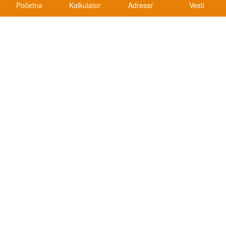
Početna
Kalkulator
Adresar
Vesti
Kalkulatori
Kalkulator registracije