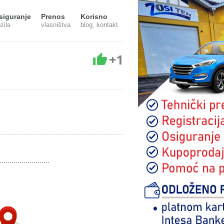
siguranje
Prenos
Korisno
zila
vlasništva
blog, kontakt
+1
.........................