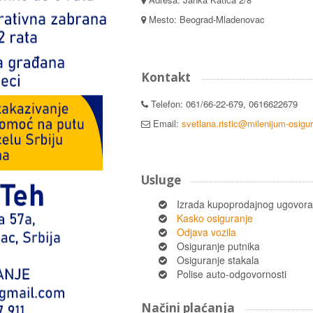
Mesto: Beograd-Mladenovac
Kontakt
Telefon: 061/66-22-679, 0616622679
Email:
svetlana.ristic@milenijum-osigur
Usluge
Izrada kupoprodajnog ugovora
Kasko osiguranje
Odjava vozila
Osiguranje putnika
Osiguranje stakala
Polise auto-odgovornosti
Načini plaćanja