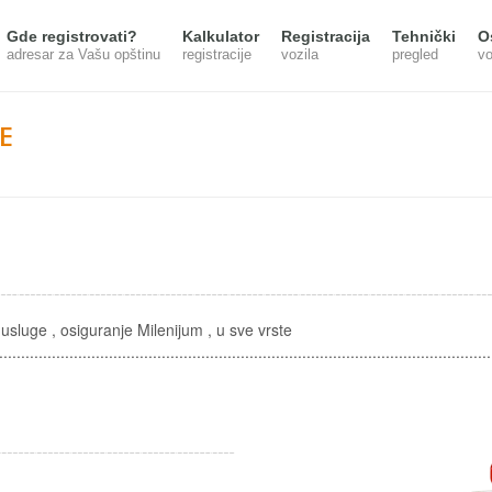
Gde registrovati?
Kalkulator
Registracija
Tehnički
O
adresar za Vašu opštinu
registracije
vozila
pregled
vo
E
usluge , osiguranje Milenijum , u sve vrste
.............................................................................................................