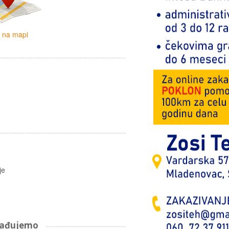
i na mapi
je
arađujemo