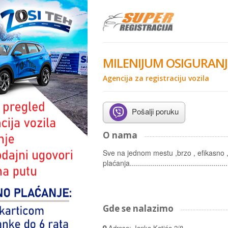
MILENIJUM OSIGURANJ
Agencija za registraciju vozila
Pošalji poruku
O nama
Sve na jednom mestu ,brzo , efikasno ,
plaćanja...................................................
Gde se nalazimo
Adresa: Janka Katića 2/8