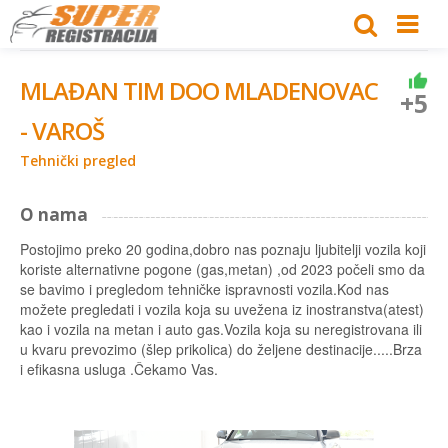
MLAĐAN TIM DOO MLADENOVAC
+5
- VAROŠ
Tehnički pregled
O nama
Postojimo preko 20 godina,dobro nas poznaju ljubitelji vozila koji
koriste alternativne pogone (gas,metan) ,od 2023 počeli smo da
se bavimo i pregledom tehničke ispravnosti vozila.Kod nas
možete pregledati i vozila koja su uvežena iz inostranstva(atest)
kao i vozila na metan i auto gas.Vozila koja su neregistrovana ili
u kvaru prevozimo (šlep prikolica) do željene destinacije.....Brza
i efikasna usluga .Čekamo Vas.