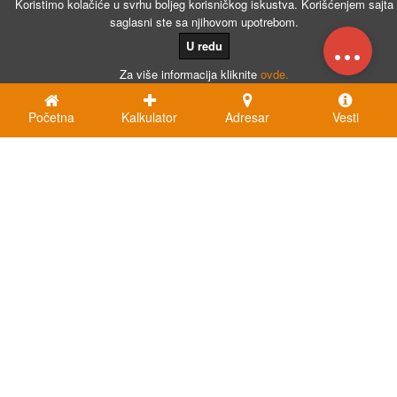
Koristimo kolačiće u svrhu boljeg korisničkog iskustva. Korišćenjem sajta
saglasni ste sa njihovom upotrebom.
...
U redu
Za više informacija kliknite
ovde.
Početna
Kalkulator
Adresar
Vesti