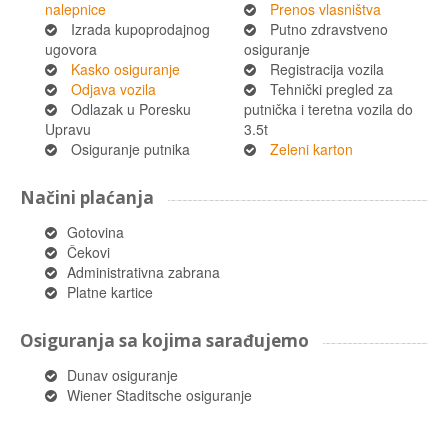
nalepnice
Prenos vlasništva
Izrada kupoprodajnog
Putno zdravstveno
ugovora
osiguranje
Kasko osiguranje
Registracija vozila
Odjava vozila
Tehnički pregled za
Odlazak u Poresku
putnička i teretna vozila do
Upravu
3.5t
Osiguranje putnika
Zeleni karton
Načini plaćanja
Gotovina
Čekovi
Administrativna zabrana
Platne kartice
Osiguranja sa kojima sarađujemo
Dunav osiguranje
Wiener Staditsche osiguranje