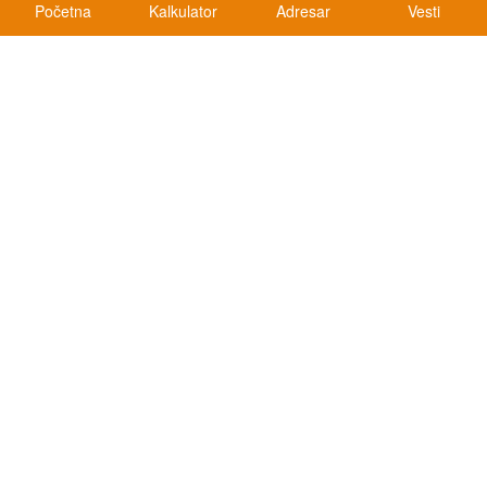
Početna
Kalkulator
Adresar
Vesti
Kalkulatori
Kalkulator registracije