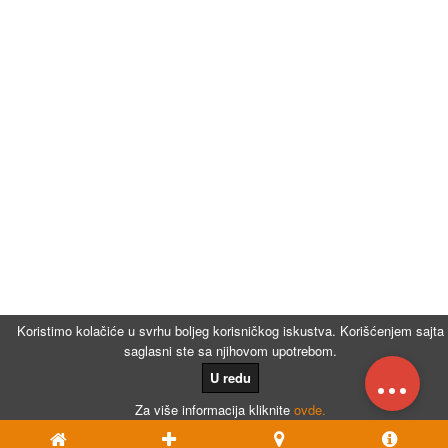
Koristimo kolačiće u svrhu boljeg korisničkog iskustva. Korišćenjem sajta
saglasni ste sa njihovom upotrebom.
...
U redu
Za više informacija kliknite
ovde.