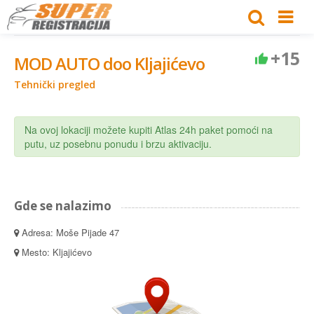
+15
MOD AUTO doo Kljajićevo
Tehnički pregled
Na ovoj lokaciji možete kupiti Atlas 24h paket pomoći na
putu, uz posebnu ponudu i brzu aktivaciju.
Gde se nalazimo
Adresa: Moše Pijade 47
Mesto: Kljajićevo