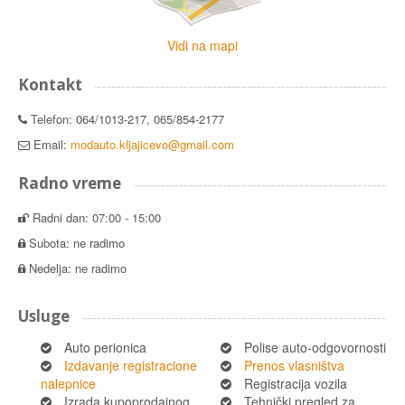
Vidi na mapi
Kontakt
Telefon: 064/1013-217, 065/854-2177
Email:
modauto.kljajicevo@gmail.com
Radno vreme
Radni dan: 07:00 - 15:00
Subota: ne radimo
Nedelja: ne radimo
Usluge
Auto perionica
Polise auto-odgovornosti
Izdavanje registracione
Prenos vlasništva
nalepnice
Registracija vozila
Izrada kupoprodajnog
Tehnički pregled za