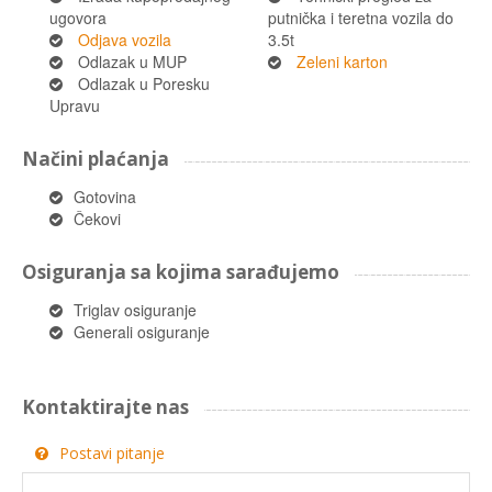
ugovora
putnička i teretna vozila do
Odjava vozila
3.5t
Odlazak u MUP
Zeleni karton
Odlazak u Poresku
Upravu
Načini plaćanja
Gotovina
Čekovi
Osiguranja sa kojima sarađujemo
Triglav osiguranje
Generali osiguranje
Kontaktirajte nas
Postavi pitanje