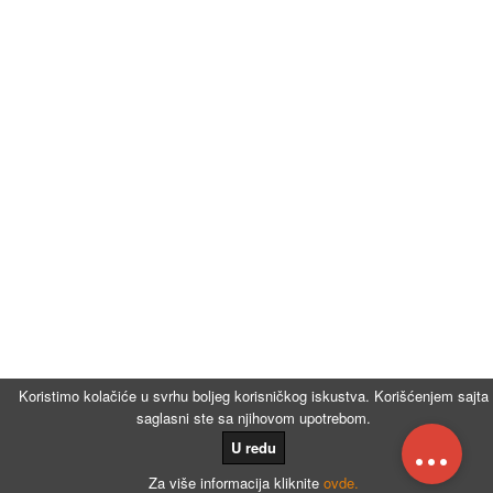
Koristimo kolačiće u svrhu boljeg korisničkog iskustva. Korišćenjem sajta
saglasni ste sa njihovom upotrebom.
...
U redu
Za više informacija kliknite
ovde.