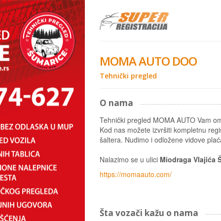
MOMA AUTO DOO
Tehnički pregled
O nama
Tehnički pregled MOMA AUTO Vam omoguć
Kod nas možete izvršiti kompletnu regi
šaltera. Nudimo i odložene vidove plać
Nalazimo se u ulici
Miodraga Vlajića 
https://momaauto.com/
Šta vozači kažu o nama