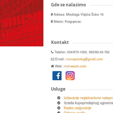
Gde se nalazimo
Adresa: Miodraga Vlajića Šuke 16
Mesto: Kragujevac
Kontakt
Telefon: 034/670-1000, 063/83-43-762
Email:
momaautokg@gmail.com
Web:
momaauto.com
Usluge
Izdavanje registracione nalepn
Izrada kupoprodajnog ugovora
Kasko osiguranje
Odjava vozila