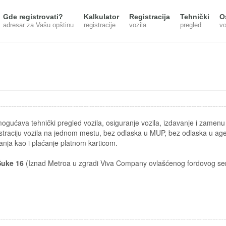
Gde registrovati?
Kalkulator
Registracija
Tehnički
O
adresar za Vašu opštinu
registracije
vozila
pregled
vo
ava tehnički pregled vozila, osiguranje vozila, izdavanje i zamenu 
straciju vozila na jednom mestu, bez odlaska u MUP, bez odlaska u age
anja kao i plaćanje platnom karticom.
Šuke 16
(Iznad Metroa u zgradi Viva Company ovlašćenog fordovog ser