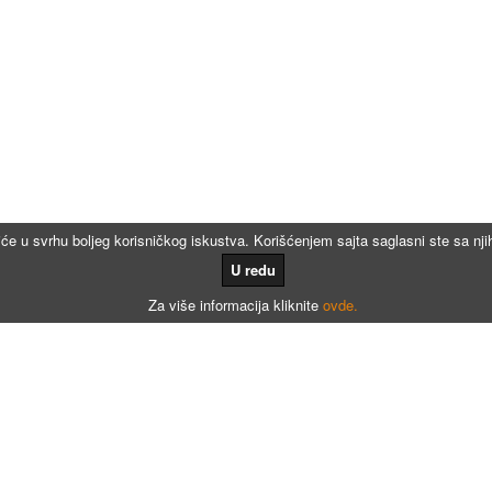
iće u svrhu boljeg korisničkog iskustva. Korišćenjem sajta saglasni ste sa n
U redu
Za više informacija kliknite
ovde.
Kalkulatori
Kalkulator registracije
Kalkulator registracije namenjen agencijama za registraciju vozila
Kalkulator registracije motora po broju meseci
Kalkulator registracije - Dunav osiguranje