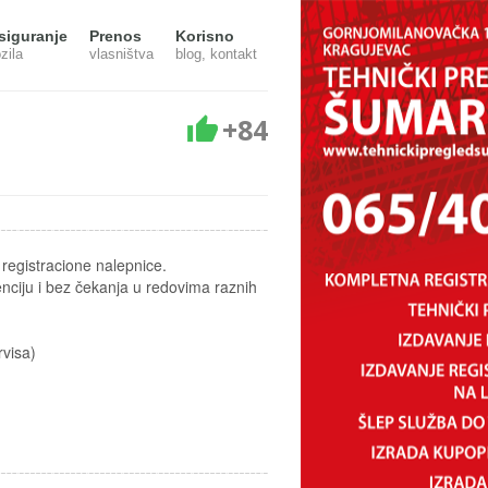
siguranje
Prenos
Korisno
zila
vlasništva
blog, kontakt
+84
registracione nalepnice.
nciju i bez čekanja u redovima raznih
visa)