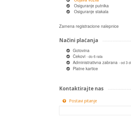
Osiguranje putnika
Osiguranje stakala
Zamena registracione nalepnice
Načini plaćanja
Gotovina
Čekovi
- do 6 rata
Administrativna zabrana
- od 3 d
Platne kartice
Kontaktirajte nas
Postavi pitanje