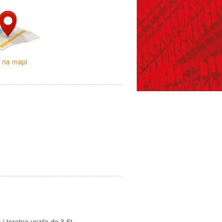
i na mapi
i teretna vozila do 3.5t