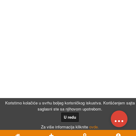
Koristimo kolačiće u svrhu boljeg korisničkog iskustva. Korišćenjem sajta
saglasni ste sa njihovom upotrebom.
...
U redu
Za više informacija kliknite
ovde.