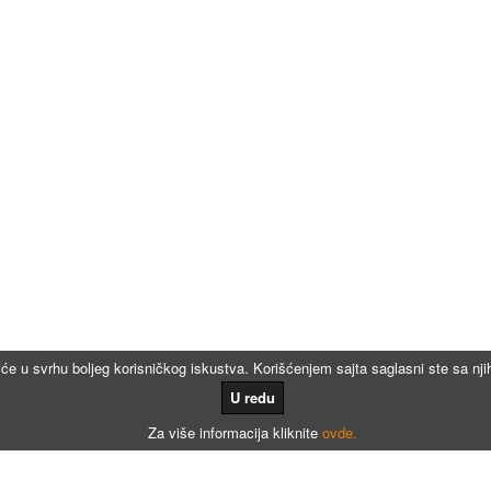
iće u svrhu boljeg korisničkog iskustva. Korišćenjem sajta saglasni ste sa n
U redu
Za više informacija kliknite
ovde.
Kalkulatori