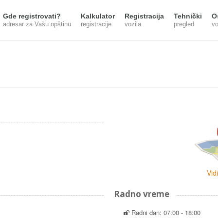
Gde registrovati?
Kalkulator
Registracija
Tehnički
O
adresar za Vašu opštinu
registracije
vozila
pregled
vo
Vid
Radno vreme
Radni dan: 07:00 - 18:00