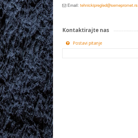
Email:
tehnickipregled@semepromet.rs
Kontaktirajte nas
Postavi pitanje