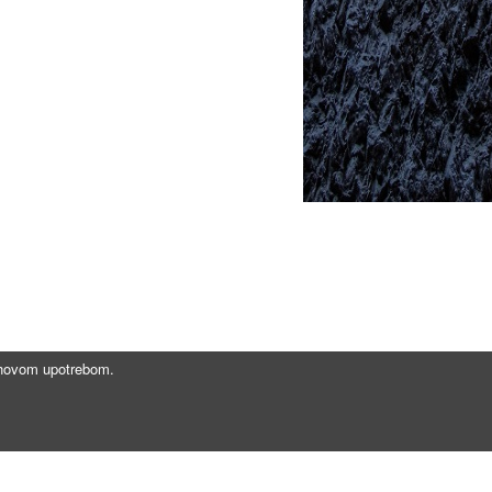
jihovom upotrebom.
Brzi linkovi