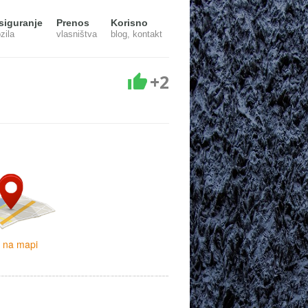
siguranje
Prenos
Korisno
zila
vlasništva
blog, kontakt
+2
i na mapi