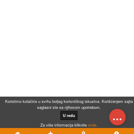
Koristimo kolačiće u svrhu boljeg korisničkog iskustva. Korišćenjem sajta
saglasni ste sa njihovom upotrebom.
...
U redu
Za više informacija kliknite
ovde.