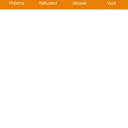
Početna
Kalkulator
Adresar
Vesti
Kalkulatori
Kalkulator registracije