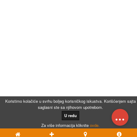
Koristimo kolačiće u svrhu boljeg korisničkog iskustva. Korišćenjem sajta
saglasni ste sa njihovom upotrebom.
...
U redu
Za više informacija kliknite
ovde.