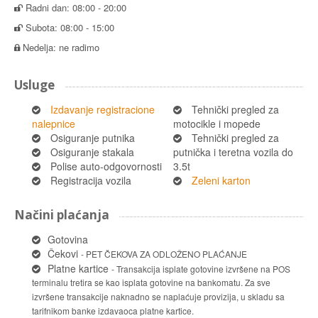
Radni dan: 08:00 - 20:00
Subota: 08:00 - 15:00
Nedelja: ne radimo
Usluge
Izdavanje registracione
Tehnički pregled za
nalepnice
motocikle i mopede
Osiguranje putnika
Tehnički pregled za
Osiguranje stakala
putnička i teretna vozila do
Polise auto-odgovornosti
3.5t
Registracija vozila
Zeleni karton
Načini plaćanja
Gotovina
Čekovi
- PET ČEKOVA ZA ODLOŽENO PLAĆANJE
Platne kartice
- Transakcija isplate gotovine izvršene na POS
terminalu tretira se kao isplata gotovine na bankomatu. Za sve
izvršene transakcije naknadno se naplaćuje provizija, u skladu sa
tarifnikom banke izdavaoca platne kartice.