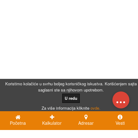
Koristimo kolačiće u svrhu boljeg korisničkog iskustva. Korišćenjem sajta
saglasni ste sa njihovom upotrebom.
...
U redu
Za više informacija kliknite
ovde.
Početna
Kalkulator
Adresar
Vesti