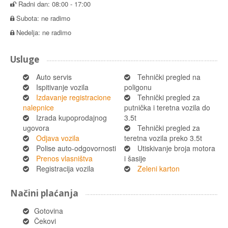
Radni dan: 08:00 - 17:00
Subota: ne radimo
Nedelja: ne radimo
Usluge
Auto servis
Tehnički pregled na
Ispitivanje vozila
poligonu
Izdavanje registracione
Tehnički pregled za
nalepnice
putnička i teretna vozila do
Izrada kupoprodajnog
3.5t
ugovora
Tehnički pregled za
Odjava vozila
teretna vozila preko 3.5t
Polise auto-odgovornosti
Utiskivanje broja motora
Prenos vlasništva
i šasije
Registracija vozila
Zeleni karton
Načini plaćanja
Gotovina
Čekovi