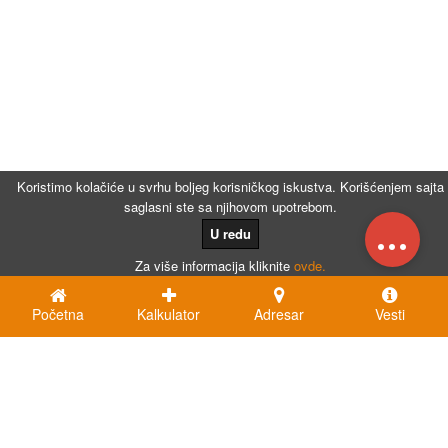
Koristimo kolačiće u svrhu boljeg korisničkog iskustva. Korišćenjem sajta
saglasni ste sa njihovom upotrebom.
...
U redu
Za više informacija kliknite
ovde.
Početna
Kalkulator
Adresar
Vesti