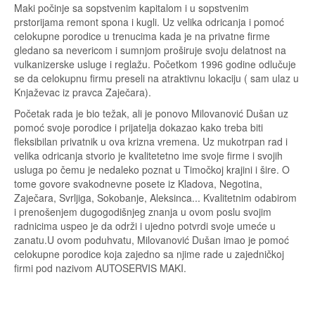
Maki počinje sa sopstvenim kapitalom i u sopstvenim
prstorijama remont spona i kugli. Uz velika odricanja i pomoć
celokupne porodice u trenucima kada je na privatne firme
gledano sa nevericom i sumnjom proširuje svoju delatnost na
vulkanizerske usluge i reglažu. Početkom 1996 godine odlučuje
se da celokupnu firmu preseli na atraktivnu lokaciju ( sam ulaz u
Knjaževac iz pravca Zaječara).
Početak rada je bio težak, ali je ponovo Milovanović Dušan uz
pomoć svoje porodice i prijatelja dokazao kako treba biti
fleksibilan privatnik u ova krizna vremena. Uz mukotrpan rad i
velika odricanja stvorio je kvalitetetno ime svoje firme i svojih
usluga po čemu je nedaleko poznat u Timočkoj krajini i šire. O
tome govore svakodnevne posete iz Kladova, Negotina,
Zaječara, Svrljiga, Sokobanje, Aleksinca... Kvalitetnim odabirom
i prenošenjem dugogodišnjeg znanja u ovom poslu svojim
radnicima uspeo je da održi i ujedno potvrdi svoje umeće u
zanatu.U ovom poduhvatu, Milovanović Dušan imao je pomoć
celokupne porodice koja zajedno sa njime rade u zajedničkoj
firmi pod nazivom AUTOSERVIS MAKI.