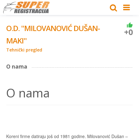
O.D. ''MILOVANOVIĆ DUŠAN-
+0
MAKI''
Tehnički pregled
O nama
O nama
Koreni firme datiraju još od 1981 godine. Milovanović Dušan –