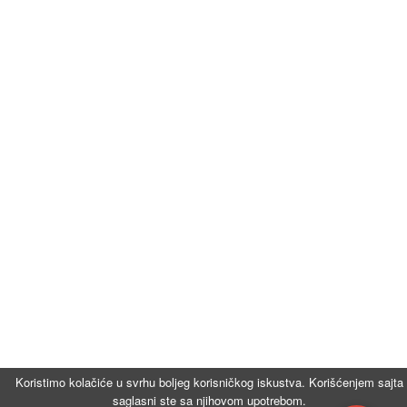
Koristimo kolačiće u svrhu boljeg korisničkog iskustva. Korišćenjem sajta
saglasni ste sa njihovom upotrebom.