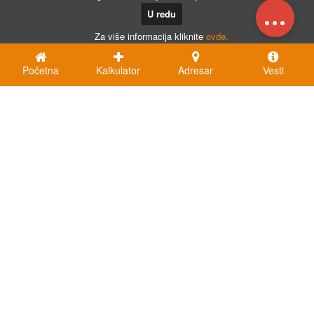
...
U redu
Za više informacija kliknite
ovde.
Početna
Kalkulator
Adresar
Vesti