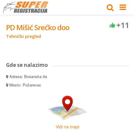
+11
PD Mišić Srećko doo
Tehnički pregled
Gde se nalazimo
Adresa: Bosanska 6a
Mesto: Požarevac
Vidi na mapi