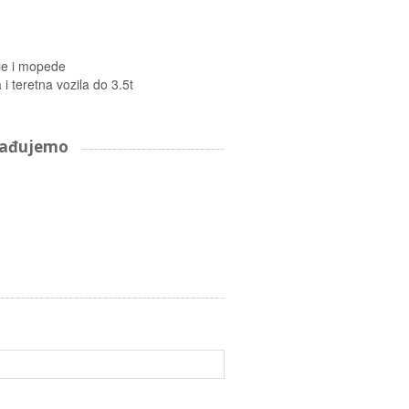
le i mopede
i teretna vozila do 3.5t
arađujemo