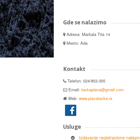
Gde se nalazimo
Adresa: Maršala Tita 14
Mesto: Ada
Kontakt
Telefon: 024/853-355
Email:
tackaplava@gmail.com
Web:
www.plavatacka.rs
Usluge
Izdavanje registracione nalepn