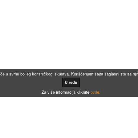
iće u svrhu boljeg korisničkog iskustva. Korišćenjem sajta saglasni ste sa n
U redu
Za više informacija kliknite
ovde.
Kalkulatori
Kalkulator registracije
Kalkulator registracije namenjen agencijama za registraciju vozila
Kalkulator registracije motora po broju meseci
Kalkulator registracije - Dunav osiguranje