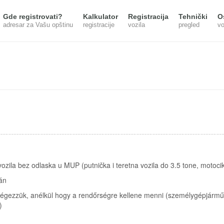
Gde registrovati?
Kalkulator
Registracija
Tehnički
O
adresar za Vašu opštinu
registracije
vozila
pregled
vo
ozila bez odlaska u MUP (putnička i teretna vozila do 3.5 tone, motocik
án
 végezzük, anélkül hogy a rendőrségre kellene menni (személygépjárm
)