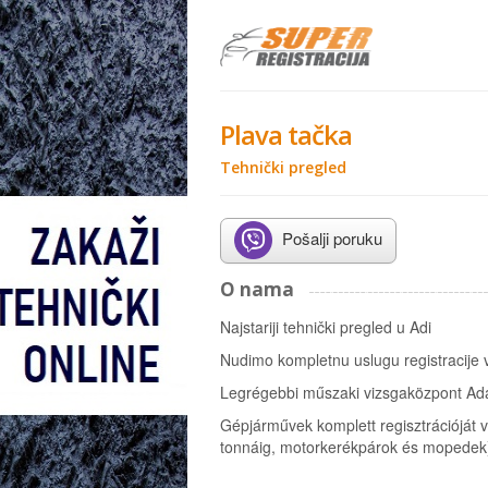
Plava tačka
Tehnički pregled
Pošalji poruku
O nama
Najstariji tehnički pregled u Adi
Nudimo kompletnu uslugu registracije v
Legrégebbi műszaki vizsgaközpont Ad
Gépjárművek komplett regisztrációját
tonnáig, motorkerékpárok és mopedek