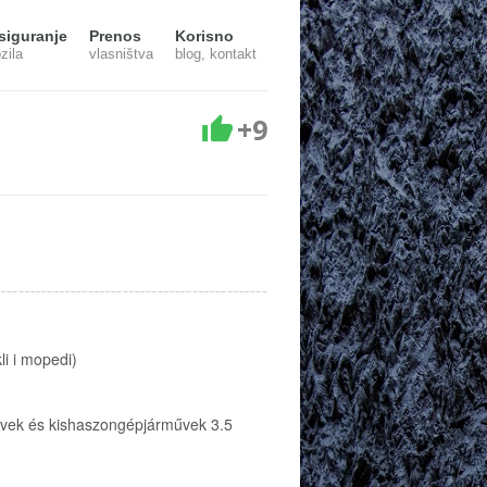
siguranje
Prenos
Korisno
zila
vlasništva
blog, kontakt
+9
li i mopedi)
űvek és kishaszongépjárművek 3.5