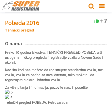
+7
Pobeda 2016
Tehnički pregled
O nama
Preko 10 godina iskustva, TEHNIČKI PREGLED POBEDA vrši
usluge tehničkog pregleda i registracije vozila u Novom Sadu i
okolini.
Kao što kod nas možete da registrujete standardna vozila, taxi
vozila, vozila za osobe sa invaliditetom, tako možete i da
registrujete elektro i hibridna vozila.
Za više pitanja i informacija, pozovite nas, ili posetite
Tehnički pregled POBEDA, Petrovaradin