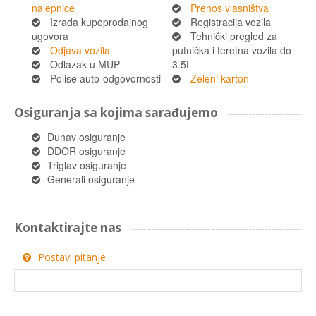
nalepnice
Prenos vlasništva
Izrada kupoprodajnog
Registracija vozila
ugovora
Tehnički pregled za
Odjava vozila
putnička i teretna vozila do
Odlazak u MUP
3.5t
Polise auto-odgovornosti
Zeleni karton
Osiguranja sa kojima sarađujemo
Dunav osiguranje
DDOR osiguranje
Triglav osiguranje
Generali osiguranje
Kontaktirajte nas
Postavi pitanje