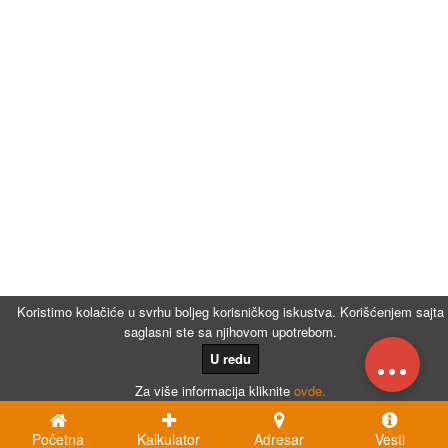
Koristimo kolačiće u svrhu boljeg korisničkog iskustva. Korišćenjem sajta
saglasni ste sa njihovom upotrebom.
...
U redu
Za više informacija kliknite
ovde.
Početna
Kalkulator
Adresar
Vesti