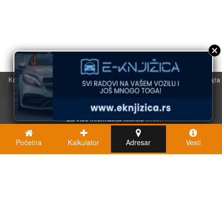
Koristimo kolačiće u svrhu boljeg korisničkog iskustva. Korišćenjem sajta
saglasni ste sa njihovom upotrebom.
U redu
Za više informacija kliknite
ovde.
Početna
Kalkulator
Adresar
Vesti