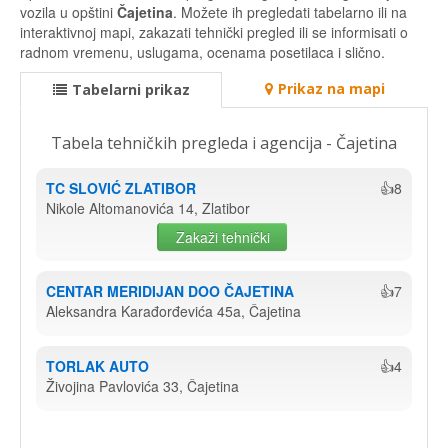
vozila u opštini
Čajetina
. Možete ih pregledati tabelarno ili na
interaktivnoj mapi, zakazati tehnički pregled ili se informisati o
radnom vremenu, uslugama, ocenama posetilaca i slično.
Prikaz na mapi
Tabelarni prikaz
Tabela tehničkih pregleda i agencija - Čajetina
TC SLOVIĆ ZLATIBOR
👍8
Nikole Altomanovića 14, Zlatibor
Zakaži tehnički
CENTAR MERIDIJAN DOO ČAJETINA
👍7
Aleksandra Karađorđevića 45a, Čajetina
TORLAK AUTO
👍4
Živojina Pavlovića 33, Čajetina