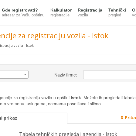
Gde registrovati?
Kalkulator
Registracija
Tehnički
O
adresar za Vašu opštinu
registracije
vozila
pregled
vo
cije za registraciju vozila - Istok
straciju vozila - Istok
Naziv firme:
ncije za registraciju vozila u opštini
Istok
. Možete ih pregledati tabelar
radnom vremenu, uslugama, ocenama posetilaca i slično.
Prik
i prikaz
Tabela tehničkih pregleda i agencija - Istok