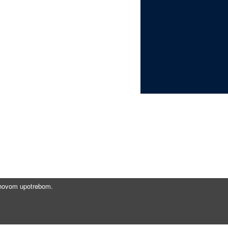
jihovom upotrebom.
Brzi linkovi