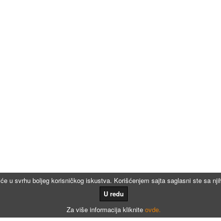
iće u svrhu boljeg korisničkog iskustva. Korišćenjem sajta saglasni ste sa n
U redu
Za više informacija kliknite
ovde.
Kalkulatori