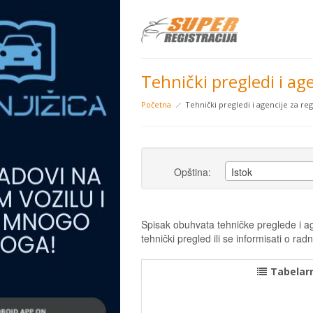
Tehnički pregledi i agen
Početna
Tehnički pregledi i agencije za regi
Opština:
Istok
Spisak obuhvata tehničke preglede i age
tehnički pregled ili se informisati o 
Tabelarn