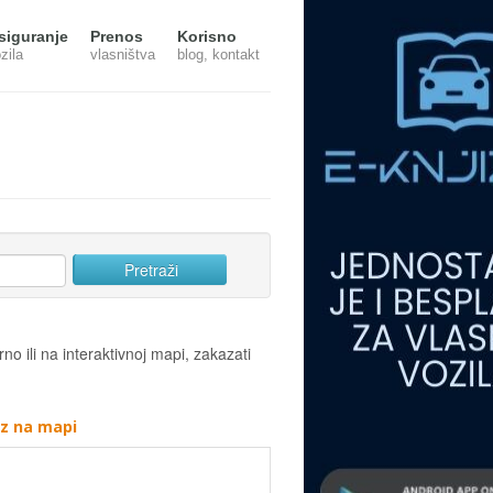
siguranje
Prenos
Korisno
zila
vlasništva
blog, kontakt
no ili na interaktivnoj mapi, zakazati
az na mapi