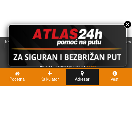
Koristimo kolačiće u svrhu boljeg korisničkog iskustva. Korišćenjem sajta
saglasni ste sa njihovom upotrebom.
U redu
Za više informacija kliknite
ovde.
Početna
Kalkulator
Adresar
Vesti