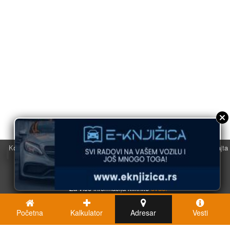
Koristimo kolačiće u svrhu boljeg korisničkog iskustva. Korišćenjem sajta
saglasni ste sa njihovom upotrebom.
U redu
Za više informacija kliknite
ovde.
Početna
Kalkulator
Adresar
Vesti