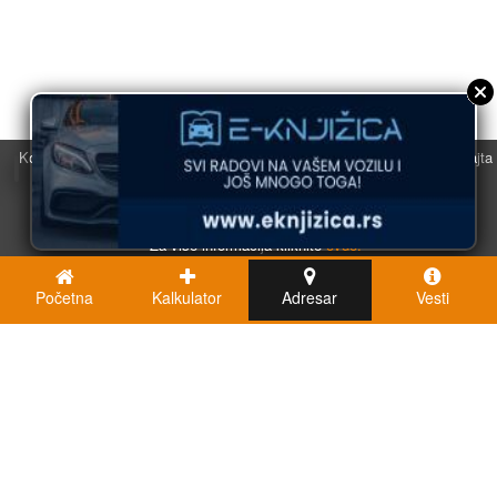
Koristimo kolačiće u svrhu boljeg korisničkog iskustva. Korišćenjem sajta
saglasni ste sa njihovom upotrebom.
U redu
Za više informacija kliknite
ovde.
Početna
Kalkulator
Adresar
Vesti