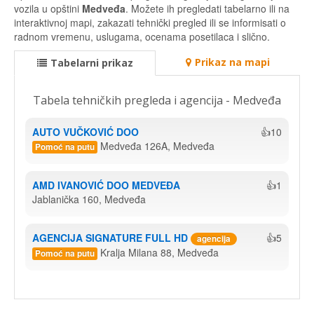
vozila u opštini
Medveđa
. Možete ih pregledati tabelarno ili na
interaktivnoj mapi, zakazati tehnički pregled ili se informisati o
radnom vremenu, uslugama, ocenama posetilaca i slično.
Prikaz na mapi
Tabelarni prikaz
Tabela tehničkih pregleda i agencija - Medveđa
AUTO VUČKOVIĆ DOO
👍10
Medveđa 126A, Medveđa
Pomoć na putu
AMD IVANOVIĆ DOO MEDVEĐA
👍1
Jablanička 160, Medveđa
AGENCIJA SIGNATURE FULL HD
👍5
agencija
Kralja Milana 88, Medveđa
Pomoć na putu